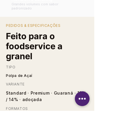
Grandes volumes com sabor
padronizado
PEDIDOS & ESPECIFICAÇÕES
Feito para o
foodservice a
granel
TIPO
Polpa de Açaí
VARIANTE
Standard · Premium · Guaraná · 12%
/ 14% · adoçada
FORMATOS
Caixa com 40 × 100g
PREPARO