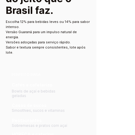
Brasil faz.
Escolha 12% para bebidas leves ou 14% para sabor
intenso.
Versão Guaraná para um impulso natural de
energia.
Versões adoçadas para serviço rápido.
Sabor e textura sempre consistentes, lote após
lote.
PERFEITO PARA
Cafés e cafeterias
Bowls de açaí e bebidas
geladas
Casas de sucos
Smoothies, sucos e vitaminas
Restaurantes
Sobremesas e pratos com açaí
HORECA e catering