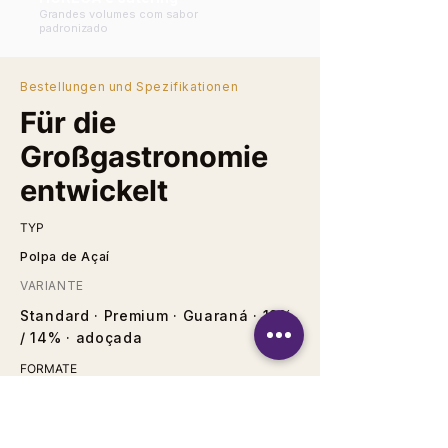
Grandes volumes com sabor
padronizado
Bestellungen und Spezifikationen
Für die
Großgastronomie
entwickelt
TYP
Polpa de Açaí
VARIANTE
Standard · Premium · Guaraná · 12%
/ 14% · adoçada
FORMATE
Caixa com 40 × 100g
VORBEREITUNG