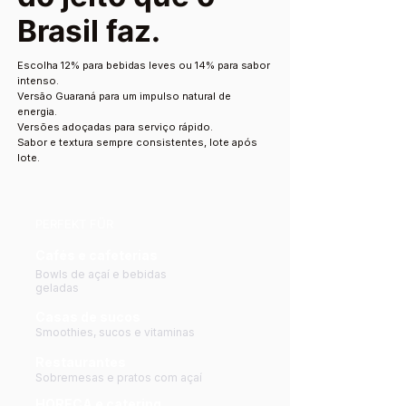
Brasil faz.
Escolha 12% para bebidas leves ou 14% para sabor
intenso.
Versão Guaraná para um impulso natural de
energia.
Versões adoçadas para serviço rápido.
Sabor e textura sempre consistentes, lote após
lote.
PERFEKT FÜR
Cafés e cafeterias
Bowls de açaí e bebidas
geladas
Casas de sucos
Smoothies, sucos e vitaminas
Restaurantes
Sobremesas e pratos com açaí
HORECA e catering